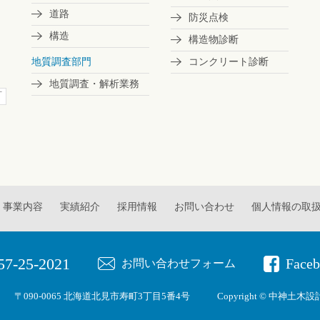
道路
防災点検
構造
構造物診断
地質調査部門
コンクリート診断
地質調査・解析業務
町
事業内容
実績紹介
採用情報
お問い合わせ
個人情報の取
57-25-2021
Face
お問い合わせフォーム
〒090-0065 北海道北見市寿町3丁目5番4号
Copyright © 中神土木設計事