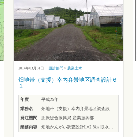
2014年03月31日
設計部門
>
農業土木
畑地帯（支援）幸内弁景地区調査設計６
１
年度
平成25年
業務名
畑地帯（支援）幸内弁景地区調査設計６１
発注機関
胆振総合振興局 産業振興部
業務内容
畑地かんがい調査設計L=2.8㎞ 取水工実施設計～１ヶ所，暗渠調査設計A=3.5ha