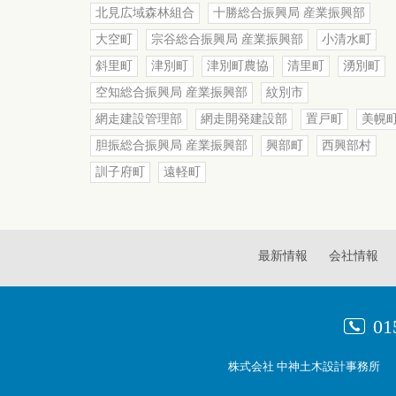
北見広域森林組合
十勝総合振興局 産業振興部
大空町
宗谷総合振興局 産業振興部
小清水町
斜里町
津別町
津別町農協
清里町
湧別町
空知総合振興局 産業振興部
紋別市
網走建設管理部
網走開発建設部
置戸町
美幌
胆振総合振興局 産業振興部
興部町
西興部村
訓子府町
遠軽町
最新情報
会社情報
01
株式会社 中神土木設計事務所