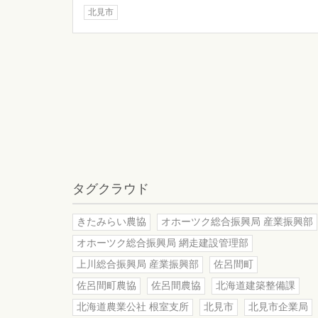
北見市
投
稿
ナ
ビ
ゲ
ー
シ
ョ
ン
タグクラウド
きたみらい農協
オホーツク総合振興局 産業振興部
オホーツク総合振興局 網走建設管理部
上川総合振興局 産業振興部
佐呂間町
佐呂間町農協
佐呂間農協
北海道建築整備課
北海道農業公社 根室支所
北見市
北見市企業局