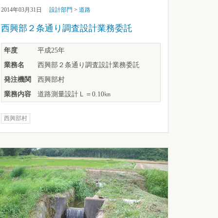
2014年03月31日
設計部門
>
道路
西興部２条通り調査設計業務委託
年度
平成25年
業務名
西興部２条通り調査設計業務委託
発注機関
西興部村
業務内容
道路測量設計Ｌ＝0.10㎞
西興部村