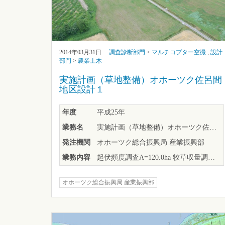
2014年03月31日
調査診断部門
>
マルチコプター空撮
,
設計
部門
>
農業土木
実施計画（草地整備）オホーツク佐呂間
地区設計１
年度
平成25年
業務名
実施計画（草地整備）オホーツク佐呂間地区設計１
発注機関
オホーツク総合振興局 産業振興部
業務内容
起伏頻度調査A=120.0ha 牧草収量調査，営農計画，経済効果
オホーツク総合振興局 産業振興部