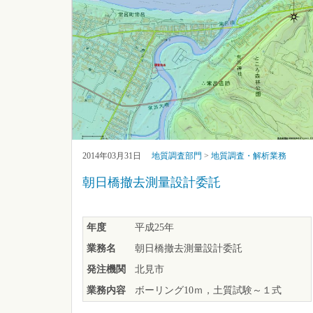
2014年03月31日
地質調査部門
>
地質調査・解析業務
朝日橋撤去測量設計委託
年度
平成25年
業務名
朝日橋撤去測量設計委託
発注機関
北見市
業務内容
ボーリング10ｍ，土質試験～１式