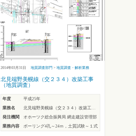
2014年03月31日
地質調査部門
>
地質調査・解析業務
北見端野美幌線（交２３４）改築工事
（地質調査）
年度
平成25年
業務名
北見端野美幌線（交２３４）改築工事（地質調査）
発注機関
オホーツク総合振興局 網走建設管理部
業務内容
ボーリング4孔～24ｍ，土質試験～１式