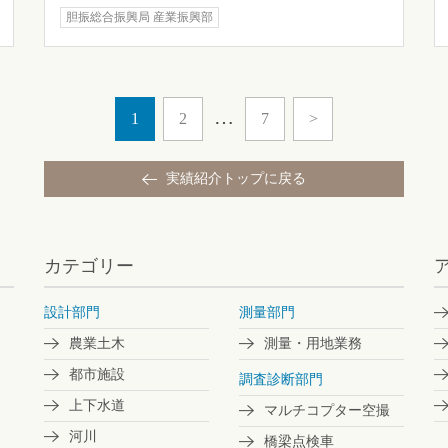
胆振総合振興局 産業振興部
…
1
2
7
>
実績紹介トップに戻る
カテゴリー
設計部門
測量部門
農業土木
測量・用地業務
都市施設
調査診断部門
上下水道
マルチコプター空撮
河川
橋梁点検車