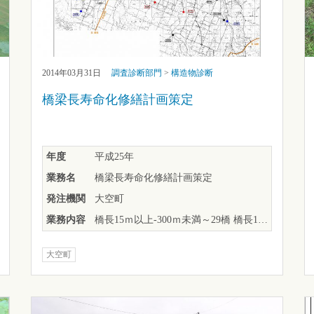
2014年03月31日
調査診断部門
>
構造物診断
橋梁長寿命化修繕計画策定
年度
平成25年
業務名
橋梁長寿命化修繕計画策定
発注機関
大空町
業務内容
橋長15ｍ以上-300ｍ未満～29橋 橋長15ｍ未満～32橋，ボックスカルバート～26基
大空町