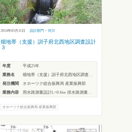
2014年03月31日
設計部門
>
河川
畑地帯（支援）訓子府北西地区調査設計
３
年度
平成25年
業務名
畑地帯（支援）訓子府北西地区調査設計３
発注機関
オホーツク総合振興局 産業振興部
業務内容
用水路測量設計L=0.6㎞ 排水路測量設計L=0.5㎞
オホーツク総合振興局 産業振興部