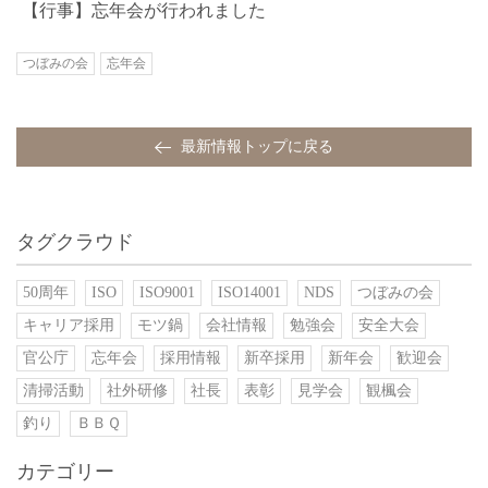
【行事】忘年会が行われました
つぼみの会
忘年会
最新情報トップに戻る
タグクラウド
50周年
ISO
ISO9001
ISO14001
NDS
つぼみの会
キャリア採用
モツ鍋
会社情報
勉強会
安全大会
官公庁
忘年会
採用情報
新卒採用
新年会
歓迎会
清掃活動
社外研修
社長
表彰
見学会
観楓会
釣り
ＢＢＱ
カテゴリー